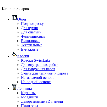
Каталог товаров
Обои
Под покраску
Для кухни
Для спальни
Флизелиновые
Виниловые
Текстильные
Бумажные
Краски
Краски SwissLake
Для внутренних работ
Для наружных работ
Эмаль для лепнины и дерева
На масленой основе
На водной основе
Лепнина
Карнизы
Молдинги
Декоративные 3D панели
Плинтусы