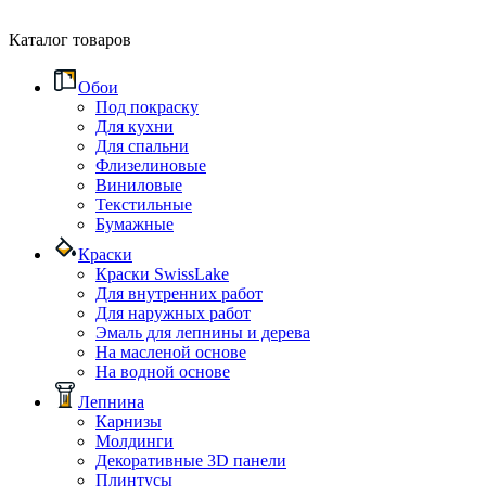
Каталог товаров
Обои
Под покраску
Для кухни
Для спальни
Флизелиновые
Виниловые
Текстильные
Бумажные
Краски
Краски SwissLake
Для внутренних работ
Для наружных работ
Эмаль для лепнины и дерева
На масленой основе
На водной основе
Лепнина
Карнизы
Молдинги
Декоративные 3D панели
Плинтусы