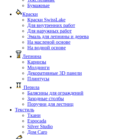
Бумажные
Краски
Краски SwissLake
Для внутренних работ
Для наружных работ
Эмаль для лепнины и дерева
На масленой основе
На водной основе
Лепнина
Карнизы
Молдинги
Декоративные 3D панели
Плинтусы
Перила
Балясины для ограждений
Заходные столбы
Поручни для лестниц
Текстиль
Ткани
Espocada
Silver Studio
Дом Caro