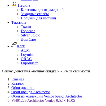
Перила
Балясины для ограждений
Заходные столбы
Поручни для лестниц
Текстиль
Ткани
Espocada
Silver Studio
Дом Caro
Клей
ACM
Loymina
ORAC
Европласт
Сейчас действует «ночная скидка!» - 3% от стоимости
Главная
Каталог
Обои для стен
Обои бренда Architector
Обои из коллекции Venice бренд Architector
VN01229 Architector Venice 0,52 x 10,05