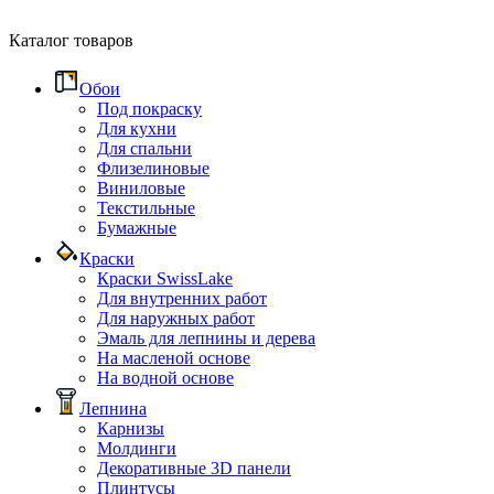
Каталог товаров
Обои
Под покраску
Для кухни
Для спальни
Флизелиновые
Виниловые
Текстильные
Бумажные
Краски
Краски SwissLake
Для внутренних работ
Для наружных работ
Эмаль для лепнины и дерева
На масленой основе
На водной основе
Лепнина
Карнизы
Молдинги
Декоративные 3D панели
Плинтусы