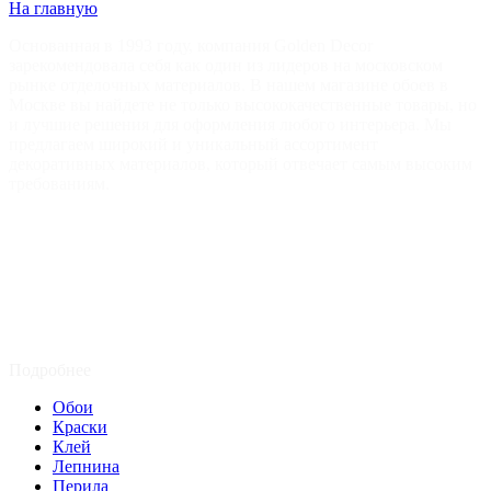
На главную
Основанная в 1993 году, компания Golden Decor
зарекомендовала себя как один из лидеров на московском
рынке отделочных материалов. В нашем магазине обоев в
Москве вы найдете не только высококачественные товары, но
и лучшие решения для оформления любого интерьера. Мы
предлагаем широкий и уникальный ассортимент
декоративных материалов, который отвечает самым высоким
требованиям.
Подробнее
Обои
Краски
Клей
Лепнина
Перила