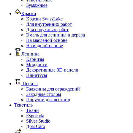
Бумажные
Краски
Краски SwissLake
Для внутренних работ
Для наружных работ
Эмаль для лепнины и дерева
На масленой основе
На водной основе
Лепнина
Карнизы
Молдинги
Декоративные 3D панели
Плинтусы
Перила
Балясины для ограждений
Заходные столбы
Поручни для лестниц
Текстиль
Ткани
Espocada
Silver Studio
Дом Caro