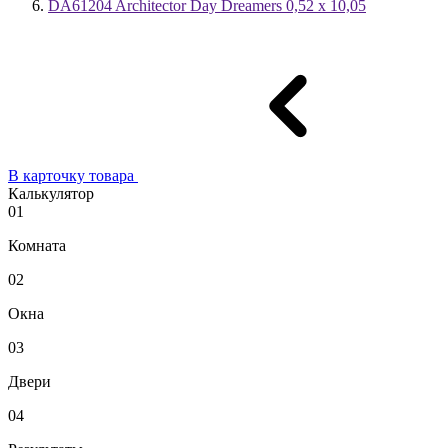
DA61204 Architector Day Dreamers 0,52 x 10,05
В карточку товара
Калькулятор
01
Комната
02
Окна
03
Двери
04