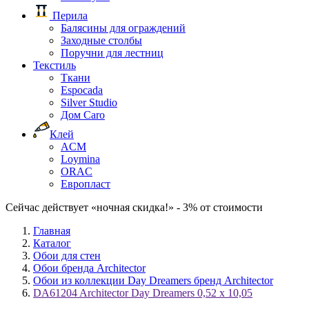
Перила
Балясины для ограждений
Заходные столбы
Поручни для лестниц
Текстиль
Ткани
Espocada
Silver Studio
Дом Caro
Клей
ACM
Loymina
ORAC
Европласт
Сейчас действует «ночная скидка!» - 3% от стоимости
Главная
Каталог
Обои для стен
Обои бренда Architector
Обои из коллекции Day Dreamers бренд Architector
DA61204 Architector Day Dreamers 0,52 x 10,05