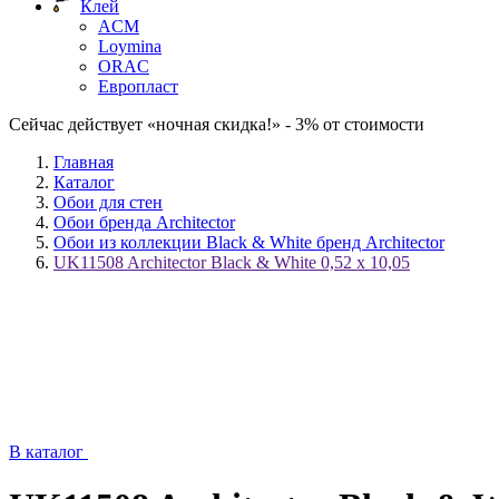
Клей
ACM
Loymina
ORAC
Европласт
Сейчас действует «ночная скидка!» - 3% от стоимости
Главная
Каталог
Обои для стен
Обои бренда Architector
Обои из коллекции Black & White бренд Architector
UK11508 Architector Black & White 0,52 x 10,05
В каталог