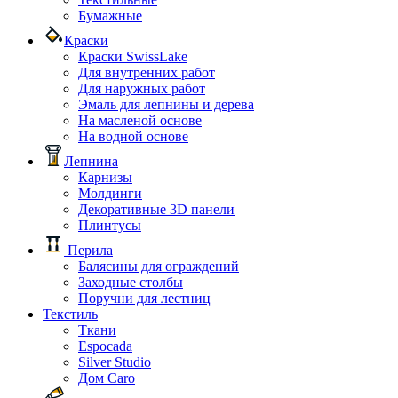
Бумажные
Краски
Краски SwissLake
Для внутренних работ
Для наружных работ
Эмаль для лепнины и дерева
На масленой основе
На водной основе
Лепнина
Карнизы
Молдинги
Декоративные 3D панели
Плинтусы
Перила
Балясины для ограждений
Заходные столбы
Поручни для лестниц
Текстиль
Ткани
Espocada
Silver Studio
Дом Caro