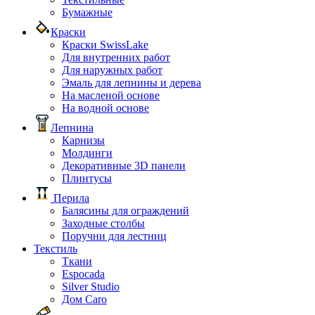
Бумажные
Краски
Краски SwissLake
Для внутренних работ
Для наружных работ
Эмаль для лепнины и дерева
На масленой основе
На водной основе
Лепнина
Карнизы
Молдинги
Декоративные 3D панели
Плинтусы
Перила
Балясины для ограждений
Заходные столбы
Поручни для лестниц
Текстиль
Ткани
Espocada
Silver Studio
Дом Caro