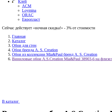
Клей
ACM
Loymina
ORAC
Европласт
Сейчас действует «ночная скидка!» - 3% от стоимости
Главная
Каталог
Обои для стен
Обои бренда A. S. Creation
Обои из коллекции Mia&Paul бренд A. S. Creation
Виниловые обои A.S.Creation Mia&Paul 38903-6 на флизе
В каталог