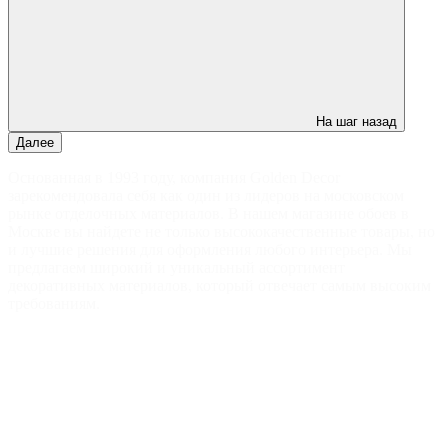
На шаг назад
Далее
Основанная в 1993 году, компания Golden Decor
зарекомендовала себя как один из лидеров на московском
рынке отделочных материалов. В нашем магазине обоев в
Москве вы найдете не только высококачественные товары, но
и лучшие решения для оформления любого интерьера. Мы
предлагаем широкий и уникальный ассортимент
декоративных материалов, который отвечает самым высоким
требованиям.