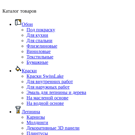
Каталог товаров
Обои
Под покраску
Для кухни
Для спальни
Флизелиновые
Виниловые
Текстильные
Бумажные
Краски
Краски SwissLake
Для внутренних работ
Для наружных работ
Эмаль для лепнины и дерева
На масленой основе
На водной основе
Лепнина
Карнизы
Молдинги
Декоративные 3D панели
Плинтусы