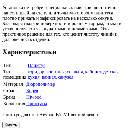
Установка не требует специальных навыков: достаточно
нанести клей на стену или тыльную сторону плинтуса,
плотно прижать и зафиксировать на несколько секунд.
Благодаря гладкой поверхности и ровным торцам, стыки в
углах получаются аккуратными и незаметными. Это
практичное решение для тех, кто ценит чистоту линий и
долговечность отделки.
Характеристики
Тип
Плинтус
Тип
коридор
,
гостиная
,
спальня
,
кабинет
,
детская
,
помещения
кухня
,
ванная
,
санузел
Материал
Дюрополимер
Страна
Корея
Бренд
Hiwood
Коллекция
Плинтусы
Плинтус для стен Hiwood B55V1 лепной декор
Купить